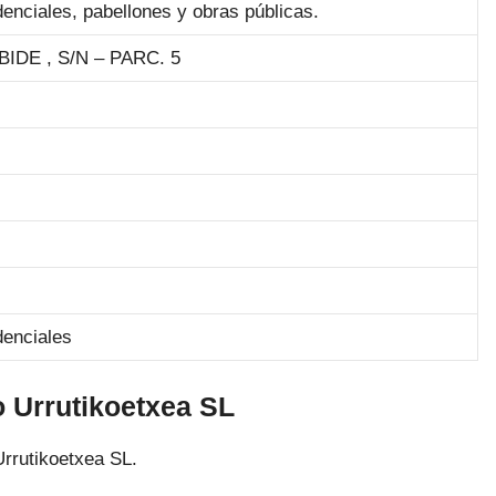
denciales, pabellones y obras públicas.
DE , S/N – PARC. 5
denciales
o Urrutikoetxea SL
Urrutikoetxea SL.