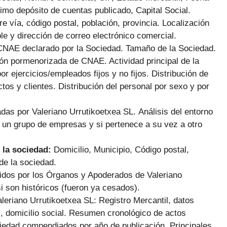
imo depósito de cuentas publicado, Capital Social.
e vía, código postal, población, provincia. Localización
le y dirección de correo electrónico comercial.
CNAE declarado por la Sociedad. Tamaño de la Sociedad.
ión pormenorizada de CNAE. Actividad principal de la
or ejercicios/empleados fijos y no fijos. Distribución de
tos y clientes. Distribución del personal por sexo y por
das por Valeriano Urrutikoetxea SL.
Análisis del entorno
de un grupo de empresas y si pertenece a su vez a otro
 la sociedad:
Domicilio, Municipio, Código postal,
de la sociedad.
cidos por los Órganos y Apoderados de Valeriano
i son históricos (fueron ya cesados).
aleriano Urrutikoetxea SL: Registro Mercantil, datos
al, domicilio social. Resumen cronológico de actos
iedad compendiados por año de publicación. Principales