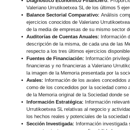
Diagnóstico Económico Financiero:
Proporci
Valeriano Urrutikoetxea SL de los últimos 5 ejer
Balance Sectorial Comparativo:
Análisis comp
ejercicios conocidos de Valeriano Urrutikoetxea
de la media de empresas de su mismo sector de
Auditorías de Cuentas Anuales:
Información d
descripción de la misma, de cada una de las M
respecto a los tres últimos ejercicios disponible
Fuentes de Financiación:
Información privile
financieras y no financieras a Valeriano Urrut
la imagen de la Memoria presentada por la soci
Avales:
Información de los avales concedidos a
como de los concedidos por la sociedad como av
de la Memoria original de la Sociedad donde se
Información Estratégica:
Información relevant
Urrutikoetxea SL relativas al negocio y activid
los hechos reales y potenciales de la sociedad r
Sección Investigada:
Información investigada 