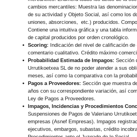
cambios mercantiles: Muestra las denominacion
de su actividad y Objeto Social, así como los d
uniones, absorciones, etc.) producidos. Composi
Contiene una intuitiva gráfica y una tabla info
de capital producidos por orden cronológico.
Scoring:
Indicación del nivel de calificación de
comentario cualitativo. Crédito máximo comerc
Probabilidad Estimada de Impagos:
Sección q
Urrutikoetxea SL de no poder atender a sus obl
meses, así como la comparativa con la probabil
Pagos a Proveedores:
Sección que muestra de
años con su correspondiente variación, así co
Ley de Pagos a Proveedores.
Impagos, Incidencias y Procedimientos Con
Suspensiones de Pagos de Valeriano Urrutikoet
empresas (Asnef Empresas). Impagos registrado
ejecutivos, embargos, subastas, crédito incobra
Procedimientos ante el Juzgado de lo Social.