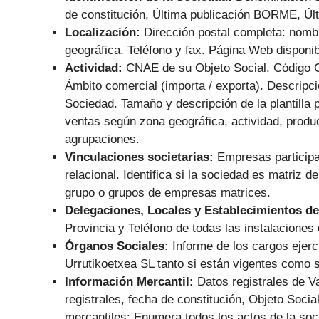
de constitución, Última publicación BORME, Últ
Localización:
Dirección postal completa: nombr
geográfica. Teléfono y fax. Página Web disponib
Actividad:
CNAE de su Objeto Social. Código 
Ámbito comercial (importa / exporta). Descripc
Sociedad. Tamaño y descripción de la plantilla p
ventas según zona geográfica, actividad, produc
agrupaciones.
Vinculaciones societarias:
Empresas participa
relacional. Identifica si la sociedad es matriz 
grupo o grupos de empresas matrices.
Delegaciones, Locales y Establecimientos de
Provincia y Teléfono de todas las instalaciones 
Órganos Sociales:
Informe de los cargos ejer
Urrutikoetxea SL tanto si están vigentes como s
Información Mercantil:
Datos registrales de V
registrales, fecha de constitución, Objeto Soci
mercantiles: Enumera todos los actos de la soc