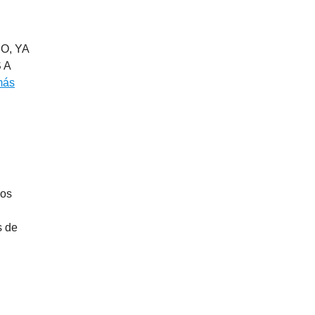
O, YA
 A
más
ios
s de