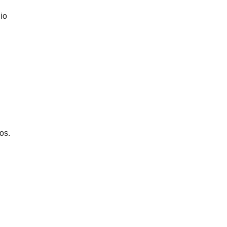
io
os.