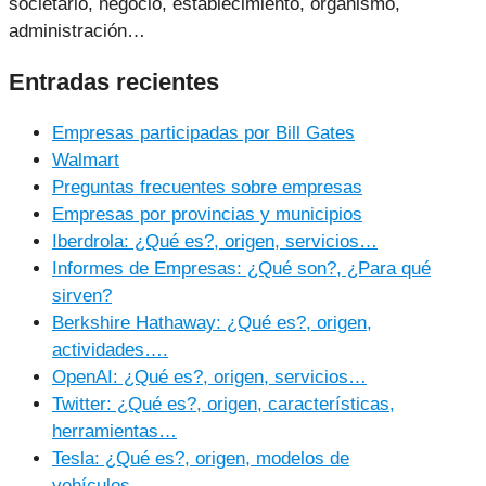
societario, negocio, establecimiento, organismo,
administración…
Entradas recientes
Empresas participadas por Bill Gates
Walmart
Preguntas frecuentes sobre empresas
Empresas por provincias y municipios
Iberdrola: ¿Qué es?, origen, servicios…
Informes de Empresas: ¿Qué son?, ¿Para qué
sirven?
Berkshire Hathaway: ¿Qué es?, origen,
actividades….
OpenAI: ¿Qué es?, origen, servicios…
Twitter: ¿Qué es?, origen, características,
herramientas…
Tesla: ¿Qué es?, origen, modelos de
vehículos…