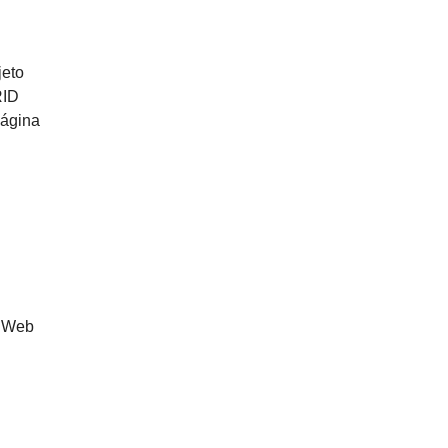
jeto
RID
Página
a Web