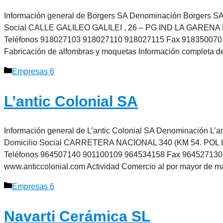
Información general de Borgers SA Denominación Borgers SA O
Social CALLE GALILEO GALILEI , 26 – PG IND LA GARENA
Teléfonos 918027103 918027110 918027115 Fax 918350070 F
Fabricación de alfombras y moquetas Información completa 
Categorías
Empresas 6
L’antic Colonial SA
Información general de L’antic Colonial SA Denominación L’an
Domicilio Social CARRETERA NACIONAL 340 (KM 54. POL I
Teléfonos 964507140 901100109 964534158 Fax 964527130 
www.anticcolonial.com Actividad Comercio al por mayor de m
Categorías
Empresas 6
Navarti Cerámica SL