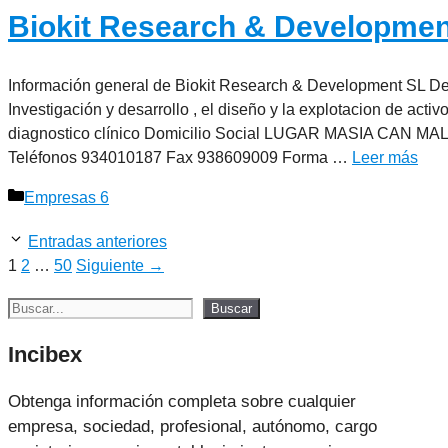
Biokit Research & Developmen
Información general de Biokit Research & Development SL D
Investigación y desarrollo , el diseño y la explotacion de acti
diagnostico clínico Domicilio Social LUGAR MASIA CAN MA
Teléfonos 934010187 Fax 938609009 Forma …
Leer más
Categorías
Empresas 6
Entradas anteriores
Página
Página
Página
1
2
…
50
Siguiente
→
Buscar
Buscar
Incibex
Obtenga información completa sobre cualquier
empresa, sociedad, profesional, autónomo, cargo