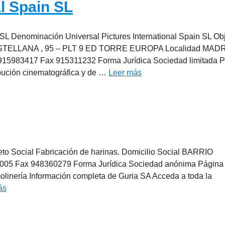
al Spain SL
n SL Denominación Universal Pictures International Spain SL Ob
EO CASTELLANA , 95 – PLT 9 ED TORRE EUROPA Localidad MAD
915983417 Fax 915311232 Forma Jurídica Sociedad limitada 
ibución cinematográfica y de …
Leer más
to Social Fabricación de harinas. Domicilio Social BARRIO
05 Fax 948360279 Forma Jurídica Sociedad anónima Págin
olinería Información completa de Guria SA Acceda a toda la
ás