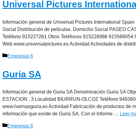
Universal Pictures Internation
Información general de Universal Pictures International Spai
Social Distribución de películas. Domicilio Social PAS
Teléfono 915227261 Otros Teléfonos 915226986 915566054 
Web www.universalpictures.es Actividad Actividades de distr
Categorías
Empresas 6
Guria SA
Información general de Guria SA Denominación Guria SA Obje
ESTACION , 3 Localidad BIURRUN-OLCOZ Teléfono 9483600
www.harinasguria.es Actividad Fabricación de productos de m
información que existe de Guria SA. Con el Informe …
Leer m
Categorías
Empresas 6