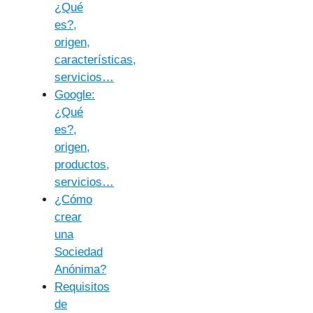
¿Qué
es?,
origen,
características,
servicios…
Google:
¿Qué
es?,
origen,
productos,
servicios…
¿Cómo
crear
una
Sociedad
Anónima?
Requisitos
de