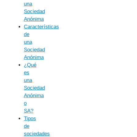
una
Sociedad
Anónima
Características
de
una
Sociedad
Anónima
¿Qué
es
una
Sociedad
Anónima
o
SA?
Tipos
de
sociedades