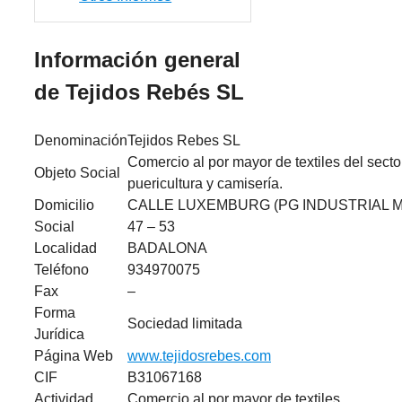
Información general
de Tejidos Rebés SL
Denominación
Tejidos Rebes SL
Comercio al por mayor de textiles del sector 
Objeto Social
puericultura y camisería.
Domicilio
CALLE LUXEMBURG (PG INDUSTRIAL M
Social
47 – 53
Localidad
BADALONA
Teléfono
934970075
Fax
–
Forma
Sociedad limitada
Jurídica
Página Web
www.tejidosrebes.com
CIF
B31067168
Actividad
Comercio al por mayor de textiles