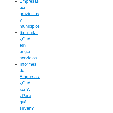
Empresas
por
provincias
y
municipios
Iberdrola:
¿Qué
es?,
origen,
servicios…
Informes
de
Empresas:
¿Qué
son?,
¿Para
qué
sirven?