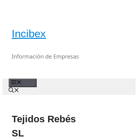
Saltar
al
contenido
Incibex
Información de Empresas
Menú
Tejidos Rebés
SL