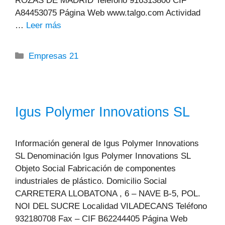
ROZAS DE MADRID Teléfono 916313800 CIF
A84453075 Página Web www.talgo.com Actividad
…
Leer más
Categorías
Empresas 21
Igus Polymer Innovations SL
Información general de Igus Polymer Innovations
SL Denominación Igus Polymer Innovations SL
Objeto Social Fabricación de componentes
industriales de plástico. Domicilio Social
CARRETERA LLOBATONA , 6 – NAVE B-5, POL.
NOI DEL SUCRE Localidad VILADECANS Teléfono
932180708 Fax – CIF B62244405 Página Web