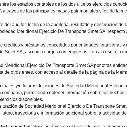
entre los estados contables de los dos últimos ejercicios conoc
a través de las principales masas patrimoniales y los de la m
 del auditor, fecha de la auditoría, resultado y descripción de l
ciedad Meridional Ejercicio De Transporte Smet SA, respecto 
re créditos y préstamos concedidos por entidades financieras y
orte Smet SA, así como cargos con empresas, con acceso a la i
d Meridional Ejercicio De Transporte Smet SA por otras entida
a de otros entes, con acceso al detalle de la página de la Mem
ctuales y/o futuras decisiones de Sociedad Meridional Ejercici
la compañía, permitiendo obtener información sobre los hechos 
ejercicios disponibles.
 situación de Sociedad Meridional Ejercicio De Transporte Smet
uturo, trayectoria e información adicional sobre la actividad de
 de la sociedad:
Sección única en el mercado que le aportará e