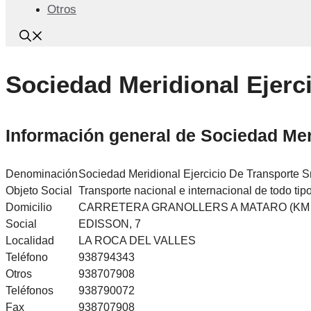
Otros
Sociedad Meridional Ejerc
Información general de Sociedad Mer
Denominación
Sociedad Meridional Ejercicio De Transporte 
Objeto Social
Transporte nacional e internacional de todo tip
Domicilio
CARRETERA GRANOLLERS A MATARO (KM 1
Social
EDISSON, 7
Localidad
LA ROCA DEL VALLES
Teléfono
938794343
Otros
938707908
Teléfonos
938790072
Fax
938707908