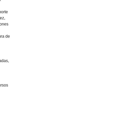
porte
ez,
iones
ura de
adas,
ursos