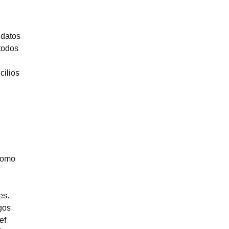
 datos
 todos
cilios
 como
es.
gos
ef