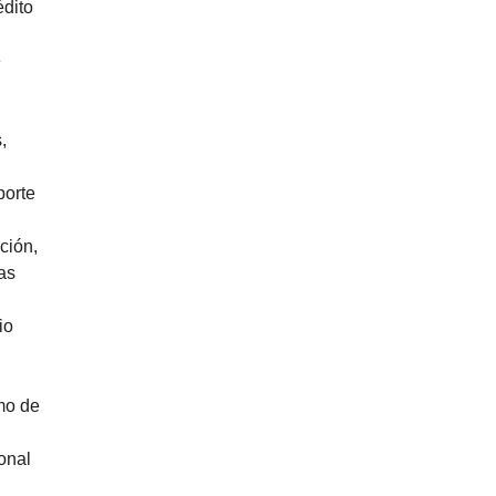
édito
e
,
porte
ción,
as
io
omo de
onal