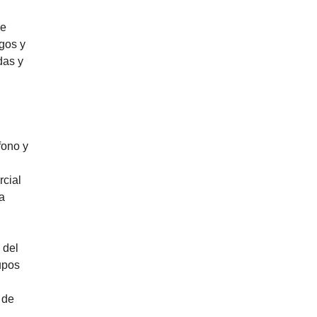
de
gos y
das y
fono y
cial
a
 del
upos
 de