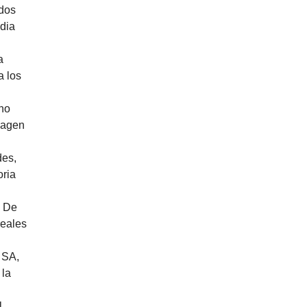
idos
edia
a
a los
 no
magen
des,
oria
o De
reales
 SA,
 la
l