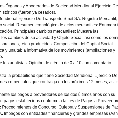
r los Órganos y Apoderados de Sociedad Meridional Ejercicio De
istóricos (fueron ya cesados).
eridional Ejercicio De Transporte Smet SA: Registro Mercantil,
ilio social. Resumen cronológico de actos mercantiles: Enumera
cación. Principales cambios mercantiles: Muestra las
los cambios de su actividad y Objeto Social, así como los domi
bsorciones, etc.) producidos. Composición del Capital Social.
fica y una tabla informativa de los movimientos (ampliaciones y
o.
 de los analistas. Opinión de crédito de 0 a 10 con comentario
ra la probabilidad que tiene Sociedad Meridional Ejercicio De
ones comerciales que contraiga en los próximos 12 meses, así
ente los pagos a proveedores de los dos últimos años con su
de pagos establecidos conforme a la Ley de Pagos a Proveedor
:
Procedimientos de Concurso, Quiebra y Suspensiones de Pa
A. Impagos con entidades financieras y grandes empresas (Asn