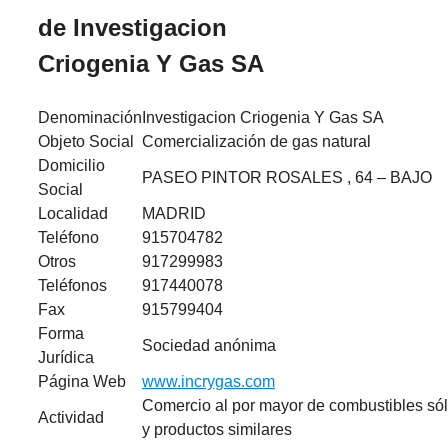
de Investigacion
Criogenia Y Gas SA
Denominación
Investigacion Criogenia Y Gas SA
Objeto Social
Comercialización de gas natural
Domicilio
PASEO PINTOR ROSALES , 64 – BAJO
Social
Localidad
MADRID
Teléfono
915704782
Otros
917299983
Teléfonos
917440078
Fax
915799404
Forma
Sociedad anónima
Jurídica
Página Web
www.incrygas.com
Comercio al por mayor de combustibles sól
Actividad
y productos similares