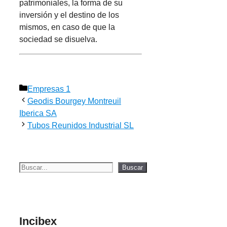
patrimoniales, la forma de su
inversión y el destino de los
mismos, en caso de que la
sociedad se disuelva.
Categorías
Empresas 1
Geodis Bourgey Montreuil
Iberica SA
Tubos Reunidos Industrial SL
Buscar
Buscar
Incibex