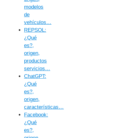
modelos
de
vehículos…
REPSOL:
¿Qué
es?,
origen,
productos
servicios…
ChatGPT:
¿Qué
es?,
origen,
características…
Facebook:
¿Qué
es?,
origen,