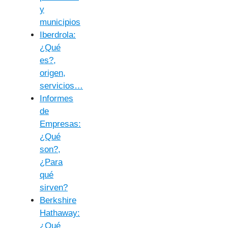
y
municipios
Iberdrola:
¿Qué
es?,
origen,
servicios…
Informes
de
Empresas:
¿Qué
son?,
¿Para
qué
sirven?
Berkshire
Hathaway:
¿Qué