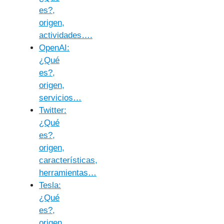
es?,
origen,
actividades….
OpenAI:
¿Qué
es?,
origen,
servicios…
Twitter:
¿Qué
es?,
origen,
características,
herramientas…
Tesla:
¿Qué
es?,
origen,