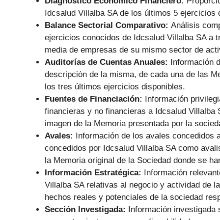
Diagnóstico Económico Financiero:
Proporci
Idcsalud Villalba SA de los últimos 5 ejercicios 
Balance Sectorial Comparativo:
Análisis comp
ejercicios conocidos de Idcsalud Villalba SA a t
media de empresas de su mismo sector de acti
Auditorías de Cuentas Anuales:
Información d
descripción de la misma, de cada una de las Me
los tres últimos ejercicios disponibles.
Fuentes de Financiación:
Información privile
financieras y no financieras a Idcsalud Villal
imagen de la Memoria presentada por la socied
Avales:
Información de los avales concedidos a
concedidos por Idcsalud Villalba SA como avalis
la Memoria original de la Sociedad donde se ha
Información Estratégica:
Información relevant
Villalba SA relativas al negocio y actividad de
hechos reales y potenciales de la sociedad respe
Sección Investigada:
Información investigada s