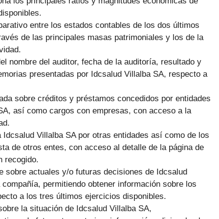
ona los principales ratios y magnitudes económicas de
disponibles.
arativo entre los estados contables de los dos últimos
ravés de las principales masas patrimoniales y los de la
vidad.
el nombre del auditor, fecha de la auditoría, resultado y
morias presentadas por Idcsalud Villalba SA, respecto a
giada sobre créditos y préstamos concedidos por entidades
ba SA, así como cargos con empresas, con acceso a la
ad.
 Idcsalud Villalba SA por otras entidades así como de los
ta de otros entes, con acceso al detalle de la página de
n recogido.
e sobre actuales y/o futuras decisiones de Idcsalud
 la compañía, permitiendo obtener información sobre los
cto a los tres últimos ejercicios disponibles.
obre la situación de Idcsalud Villalba SA,