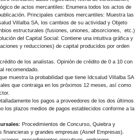
lógico de actos mercantiles: Enumera todos los actos de
ublicación. Principales cambios mercantiles: Muestra las
alud Villalba SA, los cambios de su actividad y Objeto
mbios estructurales (fusiones, uniones, absorciones, etc.)
ución del Capital Social: Contiene una intuitiva gráfica y
iaciones y reducciones) de capital producidos por orden
 crédito de los analistas. Opinión de crédito de 0 a 10 con
ial recomendado.
ue muestra la probabilidad que tiene Idcsalud Villalba SA
iales que contraiga en los próximos 12 meses, así como
ctor.
talladamente los pagos a proveedores de los dos últimos
mo los plazos medios de pagos establecidos conforme a la
cursales:
Procedimientos de Concurso, Quiebra y
 financieras y grandes empresas (Asnef Empresas).
icaciones, procedimientos ejecutivos, embargos,