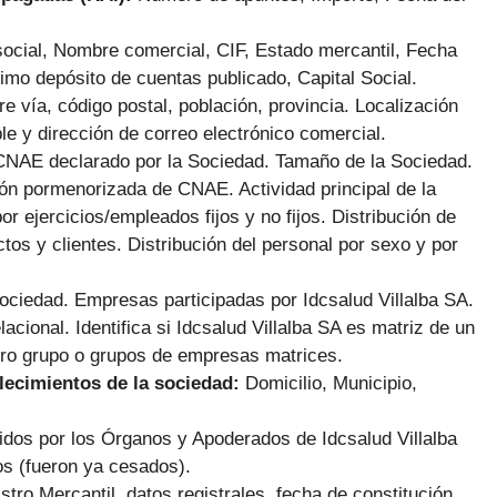
ocial, Nombre comercial, CIF, Estado mercantil, Fecha
imo depósito de cuentas publicado, Capital Social.
e vía, código postal, población, provincia. Localización
le y dirección de correo electrónico comercial.
CNAE declarado por la Sociedad. Tamaño de la Sociedad.
ión pormenorizada de CNAE. Actividad principal de la
or ejercicios/empleados fijos y no fijos. Distribución de
tos y clientes. Distribución del personal por sexo y por
sociedad. Empresas participadas por Idcsalud Villalba SA.
lacional. Identifica si Idcsalud Villalba SA es matriz de un
tro grupo o grupos de empresas matrices.
blecimientos de la sociedad:
Domicilio, Municipio,
idos por los Órganos y Apoderados de Idcsalud Villalba
os (fueron ya cesados).
stro Mercantil, datos registrales, fecha de constitución,