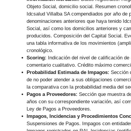
Objeto Social, domicilio social. Resumen crono
Idcsalud Villalba SA compendiados por año de p
denominaciones anteriores que haya tenido Idcs
Social, así como los domicilios anteriores y ca
producidos. Composición del Capital Social. Evol
una tabla informativa de los movimientos (ampl
cronológico.
Scoring:
Indicación del nivel de calificación de
comentario cualitativo. Crédito máximo comerc
Probabilidad Estimada de Impagos:
Sección q
de no poder atender a sus obligaciones comerc
la comparativa con la probabilidad media del se
Pagos a Proveedores:
Sección que muestra de
años con su correspondiente variación, así co
Ley de Pagos a Proveedores.
Impagos, Incidencias y Procedimientos Con
Suspensiones de Pagos. Impagos con entidades
Impagos registrados en RAI. Incidencias (notif