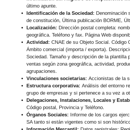
último apunte.
Identificación de la Sociedad:
Denominación s
de constitución, Última publicación BORME, Últ
Localización:
Dirección postal completa: nombr
geográfica. Teléfono y fax. Página Web disponib
Actividad:
CNAE de su Objeto Social. Código 
Ámbito comercial (importa / exporta). Descripc
Sociedad. Tamaño y descripción de la plantilla p
ventas según zona geográfica, actividad, produc
agrupaciones.
Vinculaciones societarias:
Accionistas de la 
Estructura corporativa:
Análisis del entorno re
grupo de empresas y si pertenece a su vez a o
Delegaciones, Instalaciones, Locales y Esta
Código postal, Provincia y Teléfono.
Órganos Sociales:
Informe de los cargos ejerc
SA tanto si están vigentes como si son históric
Información Mercantil:
Datos registrales: Regi