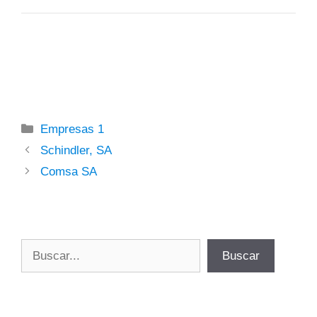
Categorías
Empresas 1
Schindler, SA
Comsa SA
Buscar
Buscar