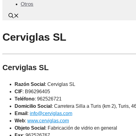
Otros
Cerviglas SL
Cerviglas SL
Razón Social
: Cerviglas SL
CIF
: B96296405
Teléfono
:
962526721
Domicilio Social
: Carretera Silla a Turis (km 2), Turis, 
Email
:
info@cerviglas.com
Web
:
www.cerviglas.com
Objeto Social
:
Fabricación de vidrio en general
Fax
: 962526767