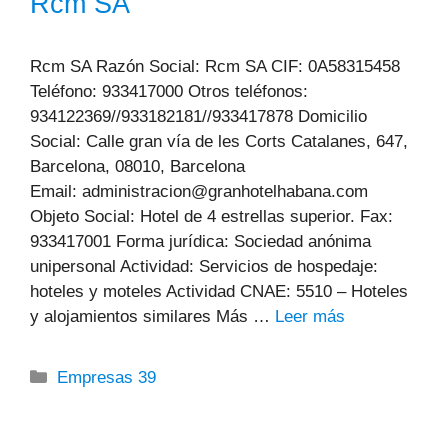
Rcm SA
Rcm SA Razón Social: Rcm SA CIF: 0A58315458
Teléfono: 933417000 Otros teléfonos:
934122369//933182181//933417878 Domicilio
Social: Calle gran vía de les Corts Catalanes, 647,
Barcelona, 08010, Barcelona
Email: administracion@granhotelhabana.com
Objeto Social: Hotel de 4 estrellas superior. Fax:
933417001 Forma jurídica: Sociedad anónima
unipersonal Actividad: Servicios de hospedaje:
hoteles y moteles Actividad CNAE: 5510 – Hoteles
y alojamientos similares Más …
Leer más
Categorías
Empresas 39