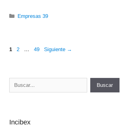
Categorías
Empresas 39
Página
Página
Página
1
2
…
49
Siguiente
→
Buscar
Buscar
Incibex