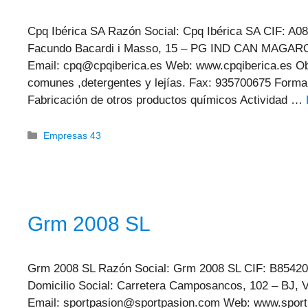
Cpq Ibérica SA Razón Social: Cpq Ibérica SA CIF: A08
Facundo Bacardi i Masso, 15 – PG IND CAN MAGAROLA
Email: cpq@cpqiberica.es Web: www.cpqiberica.es Obj
comunes ,detergentes y lejías. Fax: 935700675 Forma 
Fabricación de otros productos químicos Actividad …
Categorías
Empresas 43
Grm 2008 SL
Grm 2008 SL Razón Social: Grm 2008 SL CIF: B854200
Domicilio Social: Carretera Camposancos, 102 – BJ, 
Email: sportpasion@sportpasion.com Web: www.sportp