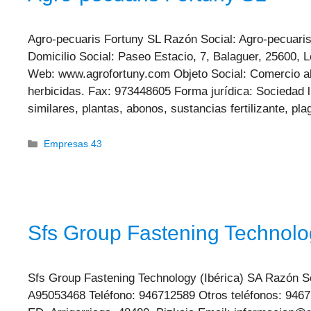
Agro-pecuaris Fortuny SL Razón Social: Agro-pecuari
Domicilio Social: Paseo Estacio, 7, Balaguer, 25600, 
Web: www.agrofortuny.com Objeto Social: Comercio al 
herbicidas. Fax: 973448605 Forma jurídica: Sociedad l
similares, plantas, abonos, sustancias fertilizante, 
Categorías
Empresas 43
Sfs Group Fastening Technolog
Sfs Group Fastening Technology (Ibérica) SA Razón So
A95053468 Teléfono: 946712589 Otros teléfonos: 94671