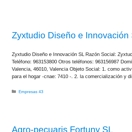
Zyxtudio Diseño e Innovación
Zyxtudio Diseño e Innovación SL Razón Social: Zyxtu
Teléfono: 963153800 Otros teléfonos: 963156987 Domic
Valencia, 46010, Valencia Objeto Social: 1. como acti
para el hogar -cnae: 7410 -. 2. la comercialización y 
Categorías
Empresas 43
Agro-pecuaris Fortuny SL