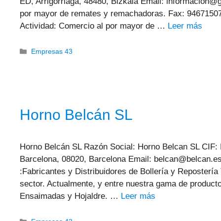
ED, Arrigorriaga, 48480, Bizkaia Email: informacion@
por mayor de remates y remachadoras. Fax: 94671507
Actividad: Comercio al por mayor de …
Leer más
Categorías
Empresas 43
Horno Belcán SL
Horno Belcán SL Razón Social: Horno Belcan SL CIF
Barcelona, 08020, Barcelona Email: belcan@belcan.e
:Fabricantes y Distribuidores de Bollería y Repostería
sector. Actualmente, y entre nuestra gama de product
Ensaimadas y Hojaldre. …
Leer más