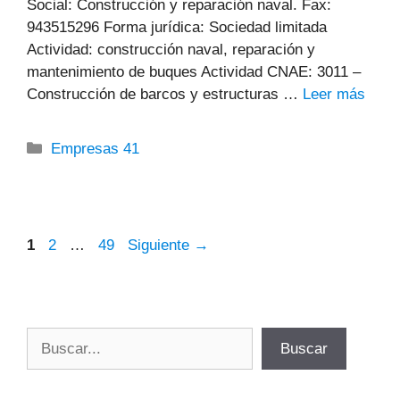
Social: Construcción y reparación naval. Fax:
943515296 Forma jurídica: Sociedad limitada
Actividad: construcción naval, reparación y
mantenimiento de buques Actividad CNAE: 3011 –
Construcción de barcos y estructuras …
Leer más
Categorías
Empresas 41
Página
Página
Página
1
2
…
49
Siguiente
→
Buscar
Buscar