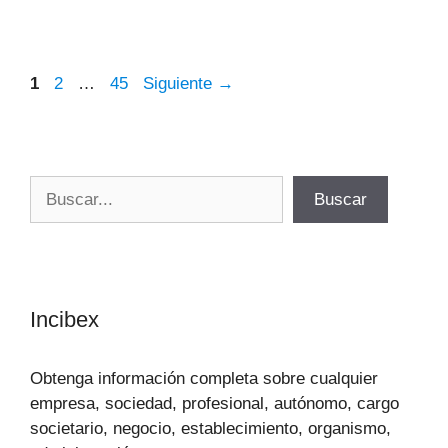
Página
Página
Página
1
2
…
45
Siguiente
→
Buscar
Buscar
Incibex
Obtenga información completa sobre cualquier
empresa, sociedad, profesional, autónomo, cargo
societario, negocio, establecimiento, organismo,