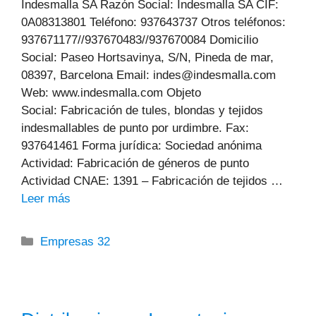
Indesmalla SA Razón Social: Indesmalla SA CIF:
0A08313801 Teléfono: 937643737 Otros teléfonos:
937671177//937670483//937670084 Domicilio
Social: Paseo Hortsavinya, S/N, Pineda de mar,
08397, Barcelona Email: indes@indesmalla.com
Web: www.indesmalla.com Objeto
Social: Fabricación de tules, blondas y tejidos
indesmallables de punto por urdimbre. Fax:
937641461 Forma jurídica: Sociedad anónima
Actividad: Fabricación de géneros de punto
Actividad CNAE: 1391 – Fabricación de tejidos …
Leer más
Categorías
Empresas 32