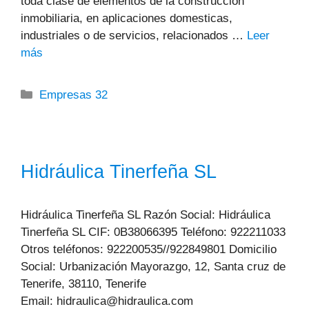
toda clase de elementos de la construcción
inmobiliaria, en aplicaciones domesticas,
industriales o de servicios, relacionados …
Leer
más
Categorías
Empresas 32
Hidráulica Tinerfeña SL
Hidráulica Tinerfeña SL Razón Social: Hidráulica
Tinerfeña SL CIF: 0B38066395 Teléfono: 922211033
Otros teléfonos: 922200535//922849801 Domicilio
Social: Urbanización Mayorazgo, 12, Santa cruz de
Tenerife, 38110, Tenerife
Email: hidraulica@hidraulica.com