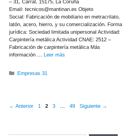
– 31, Carral, 15175, La Coruña
Email: tecnicos@mantinan.es Objeto
Social: Fabricación de mobiliario en metracrilato,
latón, acero, hierro, y su comercialización. Forma
jurídica: Sociedad limitada unipersonal Actividad:
Carpintería metálica Actividad CNAE: 2512 –
Fabricación de carpintería metálica Más
información …
Leer más
Categorías
Empresas 31
Página
Página
Página
Página
←
Anterior
1
2
3
…
49
Siguiente
→