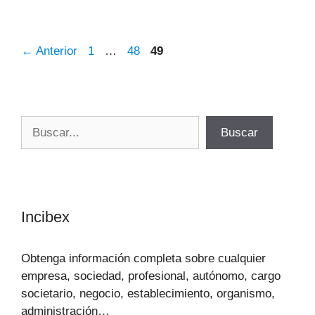
Página
Página
Página
←
Anterior
1
…
48
49
Buscar
Buscar
Incibex
Obtenga información completa sobre cualquier
empresa, sociedad, profesional, autónomo, cargo
societario, negocio, establecimiento, organismo,
administración…