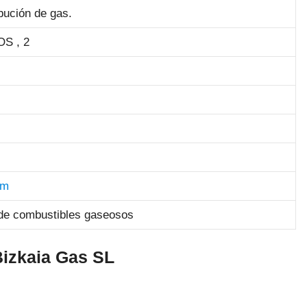
bución de gas.
S , 2
om
a de combustibles gaseosos
Bizkaia Gas SL