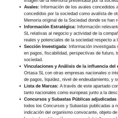
imagen de la Memoria presentada por la socied
Avales:
Información de los avales concedidos a
concedidos por la sociedad como avalista de otr
Memoria original de la Sociedad donde se han r
Información Estratégica:
Información relevant
SL relativas al negocio y actividad de la compa
reales y potenciales de la sociedad respecto a l
Sección Investigada:
Información investigada 
en pagos, fiscabilidad, perspectivas de futuro, t
sociedad.
Vinculaciones y Análisis de la influencia del
Ortasa SL con otras empresas nacionales o inte
de pagos, liquidez, nivel de endeudamiento, y 
Lista de Marcas:
A través de este apartado co
tanto nacionales como europeas junto a la descr
Concursos y Subastas Públicas adjudicadas 
todos los Concursos y Subastas publicadas a n
indicación del organismo convocante, objeto de l