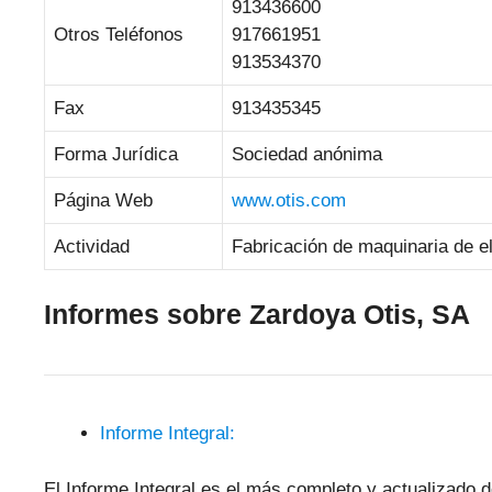
913436600
Otros Teléfonos
917661951
913534370
Fax
913435345
Forma Jurídica
Sociedad anónima
Página Web
www.otis.com
Actividad
Fabricación de maquinaria de e
Informes sobre Zardoya Otis, SA
Informe Integral:
El Informe Integral es el más completo y actualizado d