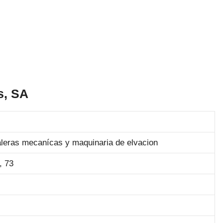
s, SA
aleras mecanícas y maquinaria de elvacion
 73