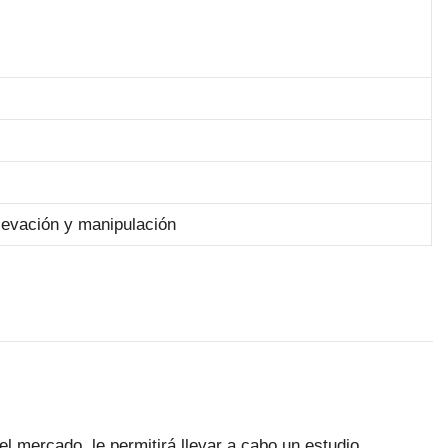
levación y manipulación
el mercado, le permitirá llevar a cabo un estudio