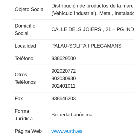
Distribución de productos de la mar
Objeto Social
(Vehículo Industrial), Metal, Instal
Domicilio
CALLE DELS JOIERS , 21 – PG I
Social
Localidad
PALAU-SOLITA I PLEGAMANS
Teléfono
938629500
902020772
Otros
902030930
Teléfonos
902401011
Fax
938646203
Forma
Sociedad anónima
Jurídica
Página Web
www.wurth.es