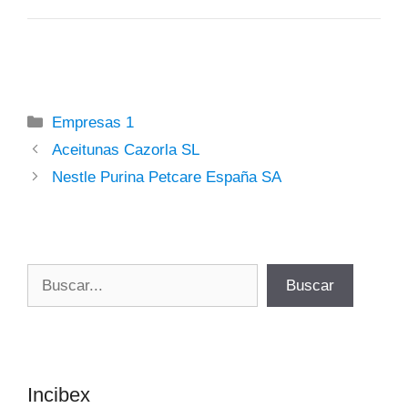
Categorías
Empresas 1
Aceitunas Cazorla SL
Nestle Purina Petcare España SA
Buscar
Buscar
Incibex