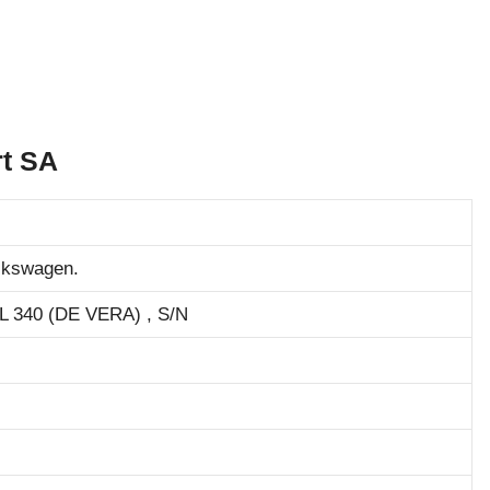
rt SA
olkswagen.
340 (DE VERA) , S/N