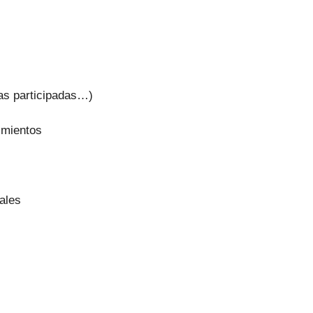
sas participadas…)
imientos
ales