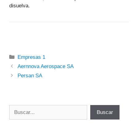
disuelva.
Categorías
Empresas 1
Aernnova Aerospace SA
Persan SA
Buscar
Buscar