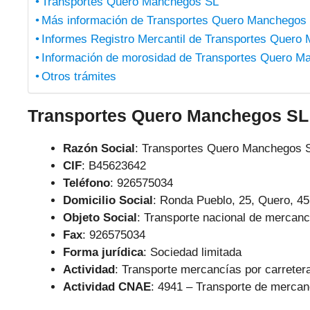
Transportes Quero Manchegos SL
Más información de Transportes Quero Manchegos
Informes Registro Mercantil de Transportes Quero
Información de morosidad de Transportes Quero M
Otros trámites
Transportes Quero Manchegos SL
Razón Social
: Transportes Quero Manchegos 
CIF
: B45623642
Teléfono
:
926575034
Domicilio Social
: Ronda Pueblo, 25, Quero, 45
Objeto Social
:
Transporte nacional de mercancí
Fax
: 926575034
Forma jurídica
: Sociedad limitada
Actividad
: Transporte mercancías por carreter
Actividad CNAE
: 4941 – Transporte de mercan