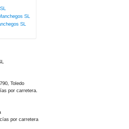
 SL
 Manchegos SL
anchegos SL
SL
790, Toledo
as por carretera.
a
cías por carretera