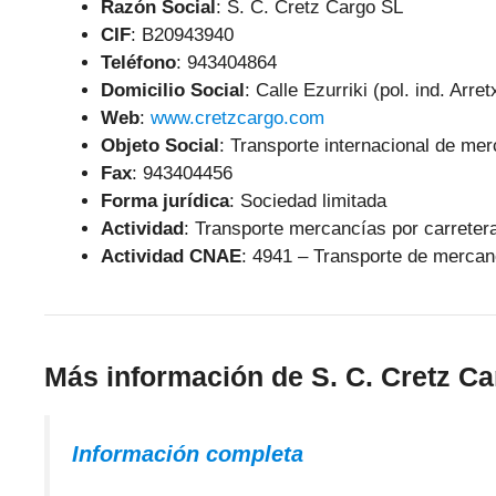
Razón Social
: S. C. Cretz Cargo SL
CIF
: B20943940
Teléfono
:
943404864
Domicilio Social
: Calle Ezurriki (pol. ind. Arr
Web
:
www.cretzcargo.com
Objeto Social
:
Transporte internacional de mer
Fax
: 943404456
Forma jurídica
: Sociedad limitada
Actividad
: Transporte mercancías por carreter
Actividad CNAE
: 4941 – Transporte de mercan
Más información de S. C. Cretz C
Información completa