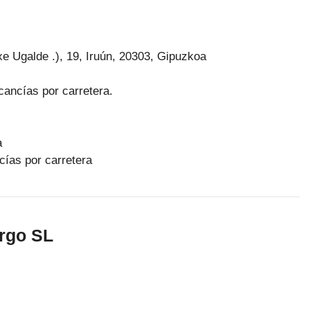
etxe Ugalde .), 19, Iruún, 20303, Gipuzkoa
cancías por carretera.
a
cías por carretera
argo SL