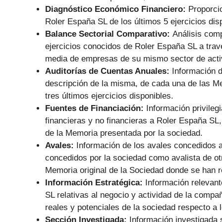
Diagnóstico Económico Financiero:
Proporci
Roler España SL de los últimos 5 ejercicios dis
Balance Sectorial Comparativo:
Análisis comp
ejercicios conocidos de Roler España SL a travé
media de empresas de su mismo sector de acti
Auditorías de Cuentas Anuales:
Información d
descripción de la misma, de cada una de las M
tres últimos ejercicios disponibles.
Fuentes de Financiación:
Información privile
financieras y no financieras a Roler España S
de la Memoria presentada por la sociedad.
Avales:
Información de los avales concedidos a
concedidos por la sociedad como avalista de otr
Memoria original de la Sociedad donde se han r
Información Estratégica:
Información relevant
SL relativas al negocio y actividad de la compa
reales y potenciales de la sociedad respecto a l
Sección Investigada:
Información investigada