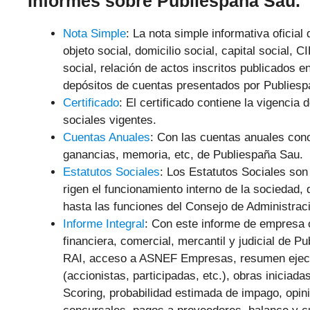
Informes sobre Publiespaña Sau.
Nota Simple
: La nota simple informativa oficial
objeto social, domicilio social, capital social, 
social, relación de actos inscritos publicados e
depósitos de cuentas presentados por Publiesp
Certificado
: El certificado contiene la vigenci
sociales vigentes.
Cuentas Anuales
: Con las cuentas anuales cono
ganancias, memoria, etc, de Publiespaña Sau.
Estatutos Sociales
: Los Estatutos Sociales so
rigen el funcionamiento interno de la sociedad,
hasta las funciones del Consejo de Administrac
Informe Integral
: Con este informe de empresa 
financiera, comercial, mercantil y judicial
de Pub
RAI, acceso a ASNEF Empresas, resumen ejecuti
(accionistas, participadas, etc.), obras iniciada
Scoring, probabilidad estimada de impago, opin