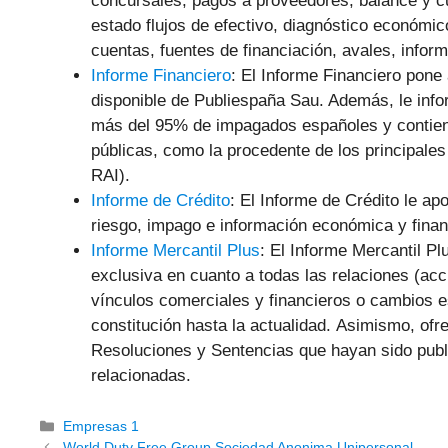
concursales, pagos a proveedores, balance y c
estado flujos de efectivo, diagnóstico económic
cuentas, fuentes de financiación, avales, inform
Informe Financiero
: El Informe Financiero pone
disponible de Publiespaña Sau. Además, le info
más del 95% de impagados españoles y contiene
públicas, como la procedente de los principal
RAI).
Informe de Crédito
: El Informe de Crédito le ap
riesgo, impago e información económica y fina
Informe Mercantil Plus
: El Informe Mercantil Pl
exclusiva en cuanto a todas las relaciones (acc
vínculos comerciales y financieros o cambios 
constitución hasta la actualidad. Asimismo, of
Resoluciones y Sentencias que hayan sido publ
relacionadas.
Categorías
Empresas 1
World Duty Free Group Sociedad Anonima Unipersonal.