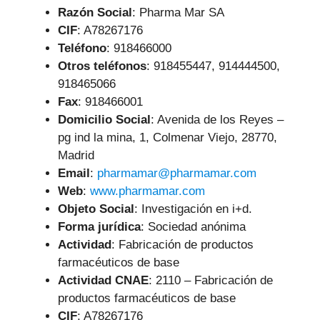
Razón Social
: Pharma Mar SA
CIF
: A78267176
Teléfono
:
918466000
Otros teléfonos
: 918455447, 914444500,
918465066
Fax
: 918466001
Domicilio Social
: Avenida de los Reyes –
pg ind la mina, 1, Colmenar Viejo, 28770,
Madrid
Email
:
pharmamar@pharmamar.com
Web
:
www.pharmamar.com
Objeto Social
:
Investigación en i+d.
Forma jurídica
: Sociedad anónima
Actividad
: Fabricación de productos
farmacéuticos de base
Actividad CNAE
: 2110 – Fabricación de
productos farmacéuticos de base
CIF
: A78267176