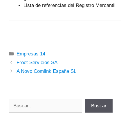
Lista de referencias del Registro Mercantil
Categorías
Empresas 14
Froet Servicios SA
A Novo Comlink España SL
Buscar
Buscar