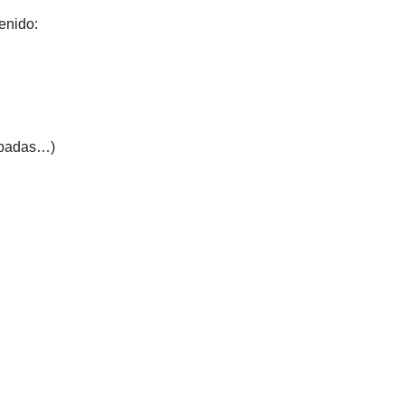
enido:
cipadas…)