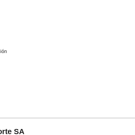
ción
orte SA