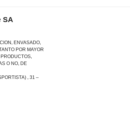
e SA
ACION, ENVASADO,
TANTO POR MAYOR
E PRODUCTOS,
S O NO, DE
ORTISTA) , 31 –