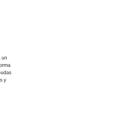
a un
forma
eudas
s y