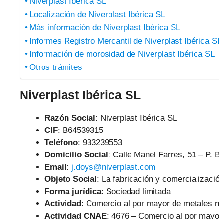
Niverplast Ibérica SL
Localización de Niverplast Ibérica SL
Más información de Niverplast Ibérica SL
Informes Registro Mercantil de Niverplast Ibérica S
Información de morosidad de Niverplast Ibérica SL
Otros trámites
Niverplast Ibérica SL
Razón Social
: Niverplast Ibérica SL
CIF
: B64539315
Teléfono
:
933239553
Domicilio Social
: Calle Manel Farres, 51 – P. 
Email
:
j.doys@niverplast.com
Objeto Social
:
La fabricación y comercializac
Forma jurídica
: Sociedad limitada
Actividad
: Comercio al por mayor de metales n
Actividad CNAE
: 4676 – Comercio al por mayo