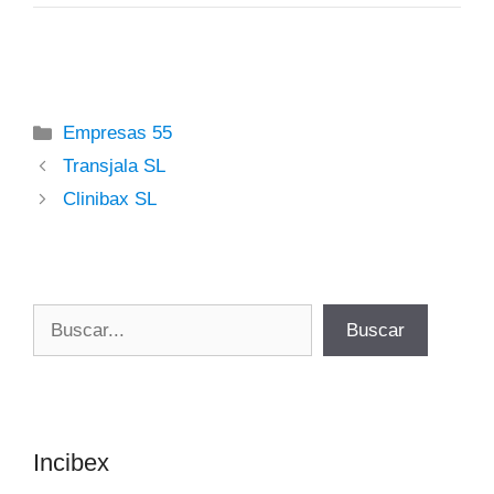
Categorías
Empresas 55
Transjala SL
Clinibax SL
Buscar
Buscar
Incibex