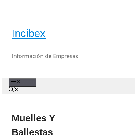
Saltar
al
contenido
Incibex
Información de Empresas
Menú
Muelles Y
Ballestas