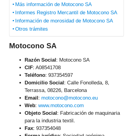
Más información de Motocono SA
Informes Registro Mercantil de Motocono SA
Información de morosidad de Motocono SA
Otros trámites
Motocono SA
Razón Social
: Motocono SA
CIF
: A08541708
Teléfono
:
937354597
Domicilio Social
: Calle Fonolleda, 8,
Terrassa, 08226, Barcelona
Email
:
motocono@motocono.eu
Web
:
www.motocono.com
Objeto Social
:
Fabricación de maquinaria
para la industria textil.
Fax
: 937354048
Forma jurídica
: Sociedad anónima