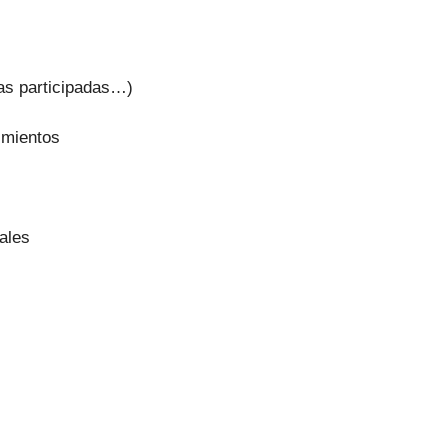
sas participadas…)
imientos
ales