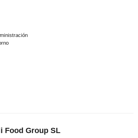
ministración
orno
li Food Group SL