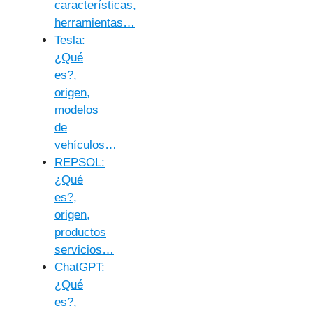
características,
herramientas…
Tesla:
¿Qué
es?,
origen,
modelos
de
vehículos…
REPSOL:
¿Qué
es?,
origen,
productos
servicios…
ChatGPT:
¿Qué
es?,