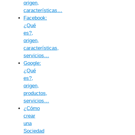
origen,
características…
Facebook:
¿Qué
es?,
origen,
características,
servicios…
Google:
¿Qué
es?,
origen,
productos,
servicios…
¿Cómo
crear
una
Sociedad