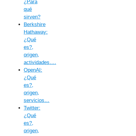
¿Para
qué
sirven?
Berkshire
Hathaway:
¿Qué
es?,
origen,
actividades….
OpenAI:
¿Qué
es?,
origen,
servicios…
Twitter:
¿Qué
es?,
origen,