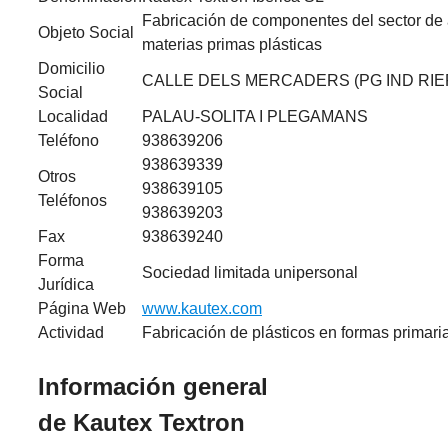
Fabricación de componentes del sector de 
Objeto Social
materias primas plásticas
Domicilio
CALLE DELS MERCADERS (PG IND RIER
Social
Localidad
PALAU-SOLITA I PLEGAMANS
Teléfono
938639206
938639339
Otros
938639105
Teléfonos
938639203
Fax
938639240
Forma
Sociedad limitada unipersonal
Jurídica
Página Web
www.kautex.com
Actividad
Fabricación de plásticos en formas primari
Información general
de Kautex Textron