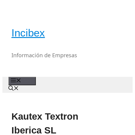
Saltar
al
contenido
Incibex
Información de Empresas
Menú
Kautex Textron
Iberica SL