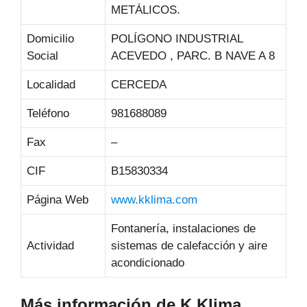
METÁLICOS.
Domicilio
POLÍGONO INDUSTRIAL
Social
ACEVEDO , PARC. B NAVE A 8
Localidad
CERCEDA
Teléfono
981688089
Fax
–
CIF
B15830334
Página Web
www.kklima.com
Fontanería, instalaciones de
Actividad
sistemas de calefacción y aire
acondicionado
Más información de K Klima