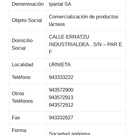
Denominación
Iparlat SA
Comercialización de productos
Objeto Social
lácteos
CALLE ERRATZU
Domicilio
INDUSTRIALDEA , S/N – PAR E
Social
F
Localidad
URNIETA
Teléfono
943333222
943572900
Otros
943572913
Teléfonos
943572912
Fax
943332627
Forma
Sociedad anónima