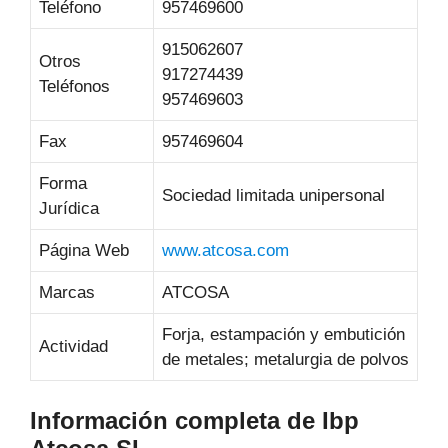
Teléfono
957469600
915062607
Otros
917274439
Teléfonos
957469603
Fax
957469604
Forma
Sociedad limitada unipersonal
Jurídica
Página Web
www.atcosa.com
Marcas
ATCOSA
Forja, estampación y embutición
Actividad
de metales; metalurgia de polvos
Información completa de Ibp