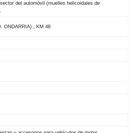
ector del automóvil (muelles helicoidales de
.
 ONDARRIA) , KM 48
iezas y accesorios para vehículos de motor