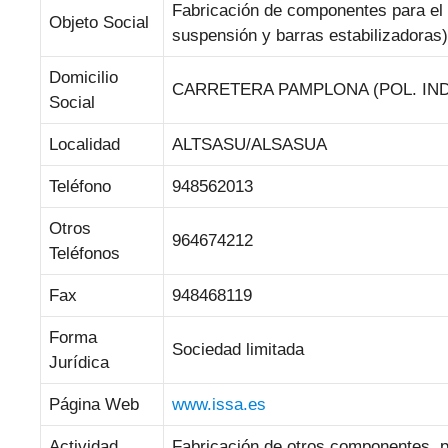
Fabricación de componentes para el s
Objeto Social
suspensión y barras estabilizadoras)
Domicilio
CARRETERA PAMPLONA (POL. IND.
Social
Localidad
ALTSASU/ALSASUA
Teléfono
948562013
Otros
964674212
Teléfonos
Fax
948468119
Forma
Sociedad limitada
Jurídica
Página Web
www.issa.es
Actividad
Fabricación de otros componentes, p