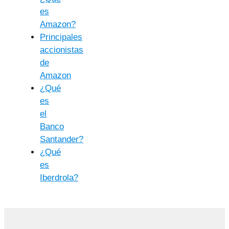
es
Amazon?
Principales
accionistas
de
Amazon
¿Qué
es
el
Banco
Santander?
¿Qué
es
Iberdrola?