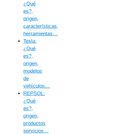
¿Qué
es?,
origen,
características,
herramientas…
Tesla:
¿Qué
es?,
origen,
modelos
de
vehículos…
REPSOL:
¿Qué
es?,
origen,
productos
servicios…