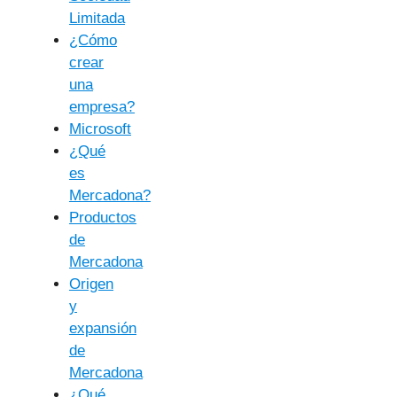
Limitada
¿Cómo
crear
una
empresa?
Microsoft
¿Qué
es
Mercadona?
Productos
de
Mercadona
Origen
y
expansión
de
Mercadona
¿Qué