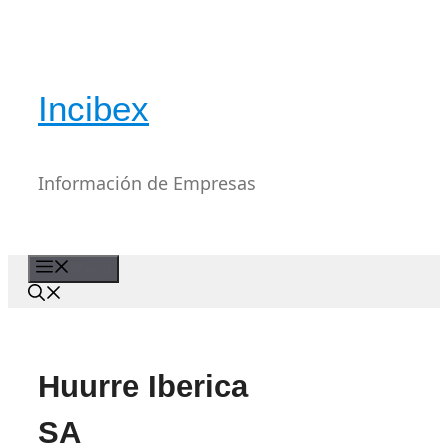
Saltar
al
contenido
Incibex
Información de Empresas
Menú
Huurre Iberica
SA