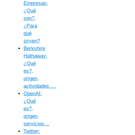
Empresas:
¿Qué
son?,
¿Para
qué
sirven?
Berkshire
Hathaway:
¿Qué
es?,
origen,
actividades….
OpenAI:
¿Qué
es?,
origen,
servicios…
Twitter: