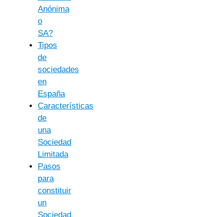
Anónima
o
SA?
Tipos
de
sociedades
en
España
Características
de
una
Sociedad
Limitada
Pasos
para
constituir
un
Sociedad