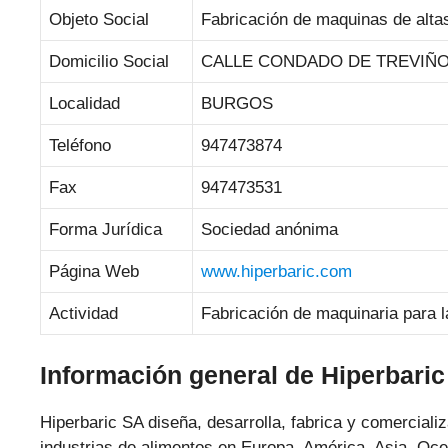
Objeto Social
Fabricación de maquinas de altas
Domicilio Social
CALLE CONDADO DE TREVIÑO 
Localidad
BURGOS
Teléfono
947473874
Fax
947473531
Forma Jurídica
Sociedad anónima
Página Web
www.hiperbaric.com
Actividad
Fabricación de maquinaria para l
Información general de Hiperbari
Hiperbaric SA diseña, desarrolla, fabrica y comerciali
industrias de alimentos en Europa, América, Asia, Oce