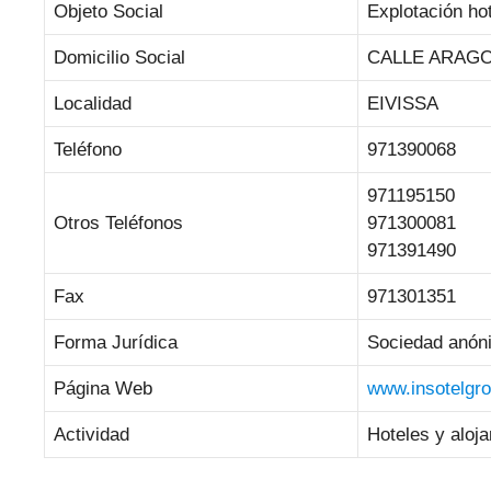
Objeto Social
Explotación hot
Domicilio Social
CALLE ARAGO 
Localidad
EIVISSA
Teléfono
971390068
971195150
Otros Teléfonos
971300081
971391490
Fax
971301351
Forma Jurídica
Sociedad anón
Página Web
www.insotelgr
Actividad
Hoteles y aloj