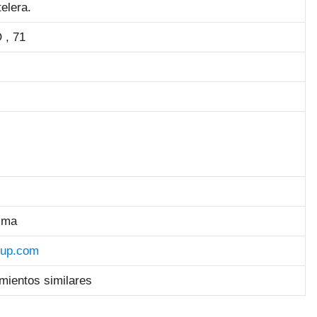
elera.
, 71
ima
oup.com
amientos similares