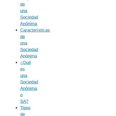
de
una
Sociedad
Anónima
Características
de
una
Sociedad
Anónima
¿Qué
es
una
Sociedad
Anónima
o
SA?
Tipos
de