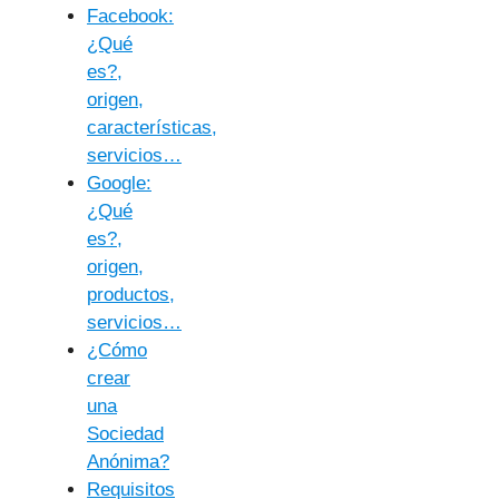
Facebook:
¿Qué
es?,
origen,
características,
servicios…
Google:
¿Qué
es?,
origen,
productos,
servicios…
¿Cómo
crear
una
Sociedad
Anónima?
Requisitos