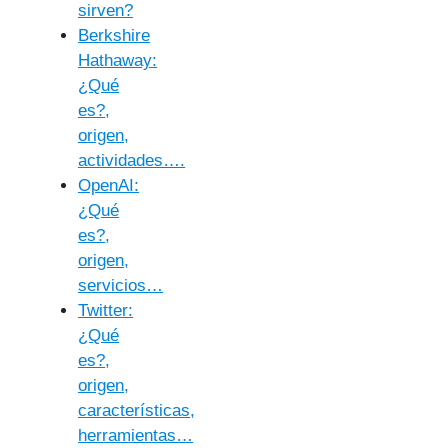
sirven?
Berkshire
Hathaway:
¿Qué
es?,
origen,
actividades….
OpenAI:
¿Qué
es?,
origen,
servicios…
Twitter:
¿Qué
es?,
origen,
características,
herramientas…