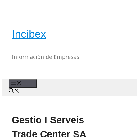
Saltar
al
contenido
Incibex
Información de Empresas
Menú
Gestio I Serveis
Trade Center SA