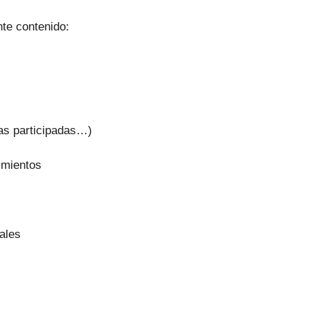
nte contenido:
sas participadas…)
imientos
ales