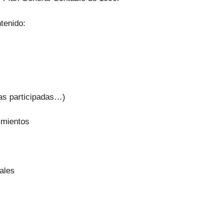
ntenido:
sas participadas…)
imientos
ales