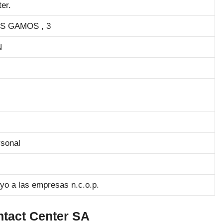
er.
S GAMOS , 3
N
rsonal
yo a las empresas n.c.o.p.
ntact Center SA