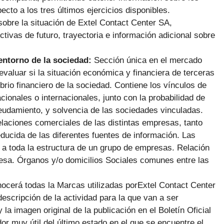
cto a los tres últimos ejercicios disponibles.
sobre la situación de Extel Contact Center SA,
tivas de futuro, trayectoria e información adicional sobre
 entorno de la sociedad:
Sección única en el mercado
evaluar si la situación económica y financiera de terceras
rio financiero de la sociedad. Contiene los vínculos de
onales o internacionales, junto con la probabilidad de
deudamiento, y solvencia de las sociedades vinculadas.
laciones comerciales de las distintas empresas, tanto
ucida de las diferentes fuentes de información. Las
o a toda la estructura de un grupo de empresas. Relación
presa. Órganos y/o domicilios Sociales comunes entre las
nocerá todas la Marcas utilizadas porExtel Contact Center
escripción de la actividad para la que van a ser
 la imagen original de la publicación en el Boletín Oficial
or muy útil del último estado en el que se encuentre el