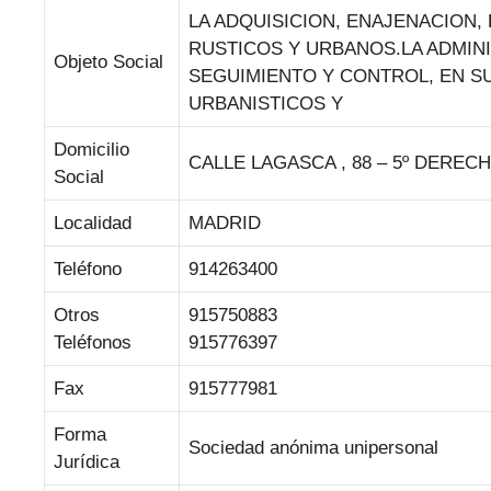
LA ADQUISICION, ENAJENACION,
RUSTICOS Y URBANOS.LA ADMINI
Objeto Social
SEGUIMIENTO Y CONTROL, EN SU
URBANISTICOS Y
Domicilio
CALLE LAGASCA , 88 – 5º DEREC
Social
Localidad
MADRID
Teléfono
914263400
Otros
915750883
Teléfonos
915776397
Fax
915777981
Forma
Sociedad anónima unipersonal
Jurídica