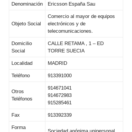
Denominación
Ericsson España Sau
Comercio al mayor de equipos
Objeto Social
electrónicos y de
telecomunicaciones.
Domicilio
CALLE RETAMA , 1 – ED
Social
TORRE SUECIA
Localidad
MADRID
Teléfono
913391000
914671041
Otros
914672983
Teléfonos
915285461
Fax
913392339
Forma
Sociedad anónima unipersonal