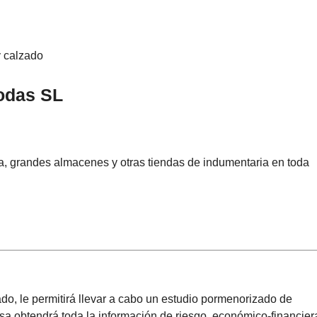
y calzado
odas SL
, grandes almacenes y otras tiendas de indumentaria en toda
ado, le permitirá llevar a cabo un estudio pormenorizado de
a obtendrá toda la información de riesgo, económico-financier