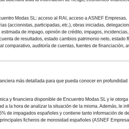
 Encuentro Modas SL: acceso al RAI, acceso a ASNEF Empresas,
ias (accionistas, participadas, etc.), obras iniciadas, delegacio
d estimada de impago, opinión de crédito, impagos, incidencias,
uenta de resultados, estado cambios patrimonio neto, estado f
al comparativo, auditoría de cuentas, fuentes de financiación, a
nanciera más detallada para que pueda conocer en profundidad 
mica y financiera disponible de Encuentro Modas SL y le otorga
ad a la hora de analizar la situación de la misma. Además, le in
 95% de impagados españoles y contiene tanto información de d
s principales ficheros de morosidad españoles (ASNEF Empresa