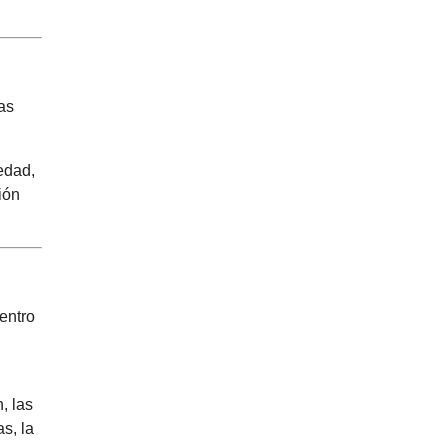
as
edad,
ión
entro
u
, las
s, la