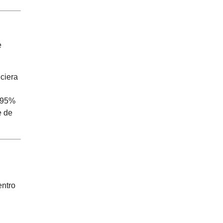
e
nciera
l 95%
e de
entro