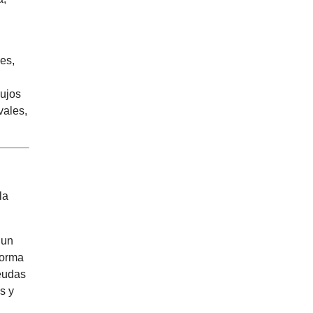
nes,
lujos
vales,
la
 un
forma
eudas
s y