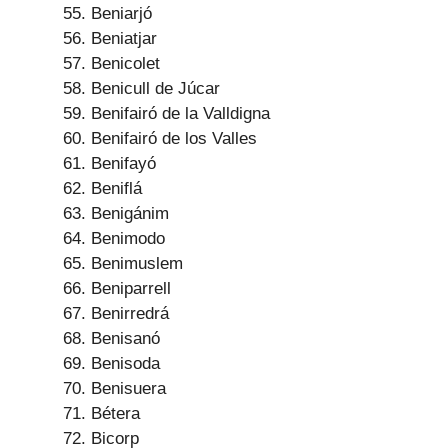
Beniarjó
Beniatjar
Benicolet
Benicull de Júcar
Benifairó de la Valldigna
Benifairó de los Valles
Benifayó
Beniflá
Benigánim
Benimodo
Benimuslem
Beniparrell
Benirredrá
Benisanó
Benisoda
Benisuera
Bétera
Bicorp